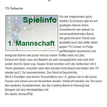
TS-Selbecke
Für die mitgereisten grün-
weißen Zuschauer gab es am
gestrigen Abend einen
Zusatztermin der aktuell so
nervenaufreibenden Band.
Sie geht mit dem Trend und
gestaltet auch das dritte Spiel,
gegen TV Lössel, in Folge
größtmöglich spannend und
bringt die 60min wie zuvor mit nur einem Treffer mehr ins Ziel.
Erneut ein Spiel, was von Beginn an sehr ausgeglichen war und sich
weiter durchs Spiel zog. Gegen Ende konnten sich die Selbecker mit 3
Toren absetzen, machten aber den Deckel nicht drauf und ließen den TV
wieder auf 1 Tor herankommen. Der Rest ist Geschichte.
Mit 6:2 Punkten und einem Torverhältnis von +2, gehen wir in die kurze
Pause und sehen uns im November wieder. Vielleicht werden sie Teil einer
der weiteren Zusatztermine, die die Cantina-Band in Planung hat.
Bringen sie ihre Herztabletten mit
Bis dahin, tschau👋🏼