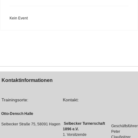
Kein Event
Kontaktinformationen
Trainingsorte:
Kontakt:
Otto-Densch Halle
Selbecker Turnerschaft
Selbecker Straße 75, 58091 Hagen
Geschäftsführer
1896 e.V.
Peter
1. Vorsitzende
Claußnitzer