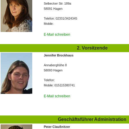
Selbecker Str. 189a
58091 Hagen
Telefon: 02331/3424345
Mobile:
E-Mail schreiben
2. Vorsitzende
Jennifer Brockhaus
Annaberghöhe 8
58093 Hagen
Telefon:
Mobile: 015115380741
E-Mail schreiben
Geschäftsführer Administration
Peter Claußnitzer