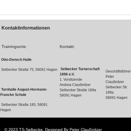
Kontaktinformationen
Trainingsorte:
Kontakt:
Otto-Densch Halle
Selbecker Turnerschaft
Selbecker Straße 75, 58091 Hagen
Geschäftsführer
1896 e.V.
Peter
1. Vorsitzende
Claußnitzer
Andrea Claußnitzer
Selbecker Str.
Turnhalle August-Hermann-
Selbecker Straße 189a
189a
Francke Schule
58091 Hagen
58091 Hagen
Selbecker Straße 185, 58091
Hagen
© 2023 TS-Selbecke. Designed By Peter Claußnitzer